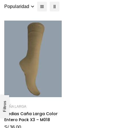
Popularidad
Filtros
CAÑA LARGA
Medias Caña Larga Color
Entero Pack X3 – M018
S/
36.00