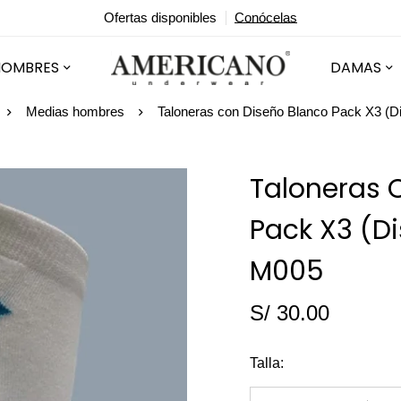
Ofertas disponibles
Conócelas
HOMBRES
DAMAS
Medias hombres
Taloneras con Diseño Blanco Pack X3 (D
Taloneras 
Pack X3 (D
M005
S/
30.00
Talla
: