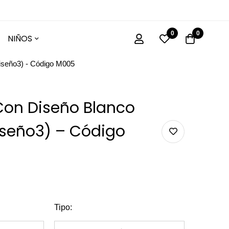
0
0
NIÑOS
iseño3) - Código M005
Con Diseño Blanco
iseño3) – Código
Tipo
: