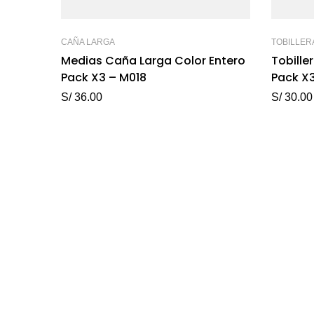
CAÑA LARGA
TOBILLER
Medias Caña Larga Color Entero
Tobille
Pack X3 – M018
Pack X
M001
S/
36.00
S/
30.00