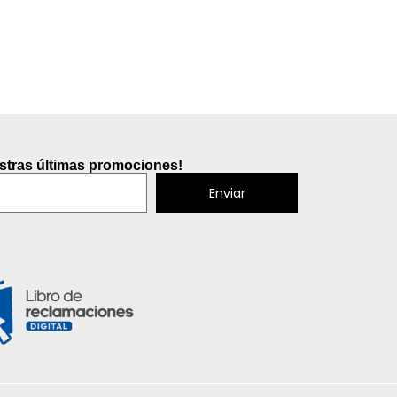
S/
30.0
estras últimas promociones!
Enviar