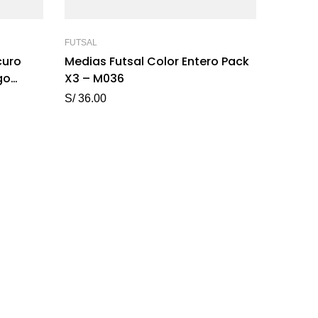
FUTSAL
curo
Medias Futsal Color Entero Pack
go
X3 – M036
S/
36.00
TOBILLE
Tobill
Ploma 