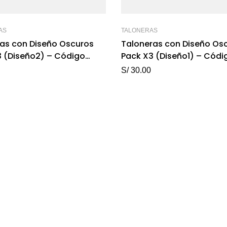
AS
TALONERAS
ras con Diseño Oscuros
Taloneras con Diseño Os
3 (Diseño2) – Código
Pack X3 (Diseño1) – Códi
M005
S/
30.00