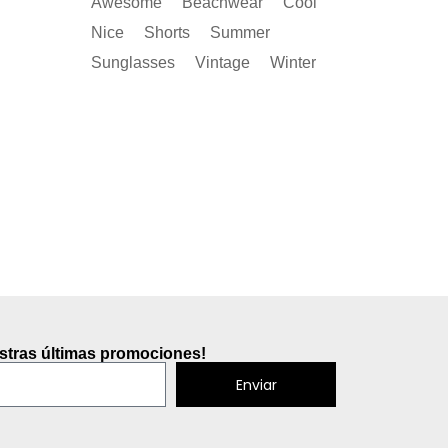
Awesome
Beachwear
Cool
Nice
Shorts
Summer
Sunglasses
Vintage
Winter
estras últimas promociones!
Enviar